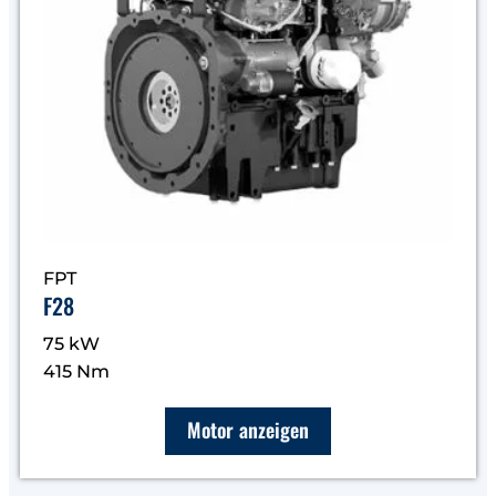
FPT
F28
75 kW
415 Nm
Motor anzeigen