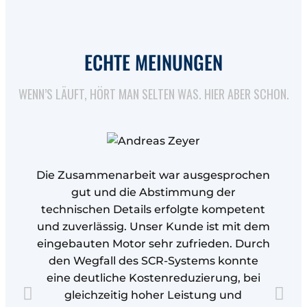
ECHTE MEINUNGEN
WENN’S LÄUFT, HÖRT MAN SELTEN WAS. HIER ABER SCHON.
Die Zusammenarbeit war ausgesprochen
gut und die Abstimmung der
technischen Details erfolgte kompetent
und zuverlässig. Unser Kunde ist mit dem
eingebauten Motor sehr zufrieden. Durch
den Wegfall des SCR-Systems konnte
a
eine deutliche Kostenreduzierung, bei
gleichzeitig hoher Leistung und