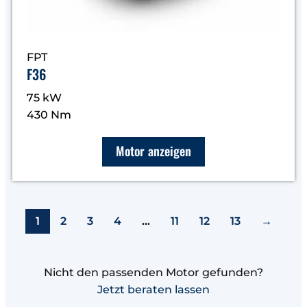
FPT
F36
75 kW
430 Nm
Motor anzeigen
1
2
3
4
…
11
12
13
→
Nicht den passenden Motor gefunden?
Jetzt beraten lassen