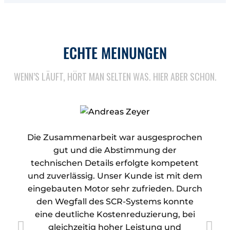
ECHTE MEINUNGEN
WENN’S LÄUFT, HÖRT MAN SELTEN WAS. HIER ABER SCHON.
Die Zusammenarbeit war ausgesprochen
gut und die Abstimmung der
technischen Details erfolgte kompetent
und zuverlässig. Unser Kunde ist mit dem
eingebauten Motor sehr zufrieden. Durch
den Wegfall des SCR-Systems konnte
a
eine deutliche Kostenreduzierung, bei
gleichzeitig hoher Leistung und